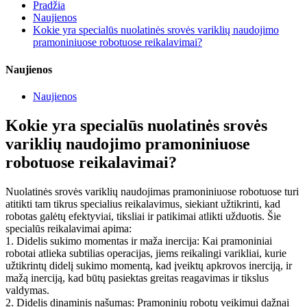
Pradžia
Naujienos
Kokie yra specialūs nuolatinės srovės variklių naudojimo
pramoniniuose robotuose reikalavimai?
Naujienos
Naujienos
Kokie yra specialūs nuolatinės srovės
variklių naudojimo pramoniniuose
robotuose reikalavimai?
Nuolatinės srovės variklių naudojimas pramoniniuose robotuose turi
atitikti tam tikrus specialius reikalavimus, siekiant užtikrinti, kad
robotas galėtų efektyviai, tiksliai ir patikimai atlikti užduotis. Šie
specialūs reikalavimai apima:
1. Didelis sukimo momentas ir maža inercija: Kai pramoniniai
robotai atlieka subtilias operacijas, jiems reikalingi varikliai, kurie
užtikrintų didelį sukimo momentą, kad įveiktų apkrovos inerciją, ir
mažą inerciją, kad būtų pasiektas greitas reagavimas ir tikslus
valdymas.
2. Didelis dinaminis našumas: Pramoninių robotų veikimui dažnai