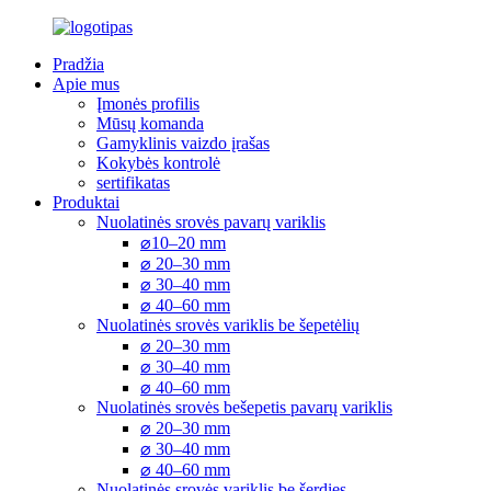
Pradžia
Apie mus
Įmonės profilis
Mūsų komanda
Gamyklinis vaizdo įrašas
Kokybės kontrolė
sertifikatas
Produktai
Nuolatinės srovės pavarų variklis
⌀10–20 mm
⌀ 20–30 mm
⌀ 30–40 mm
⌀ 40–60 mm
Nuolatinės srovės variklis be šepetėlių
⌀ 20–30 mm
⌀ 30–40 mm
⌀ 40–60 mm
Nuolatinės srovės bešepetis pavarų variklis
⌀ 20–30 mm
⌀ 30–40 mm
⌀ 40–60 mm
Nuolatinės srovės variklis be šerdies