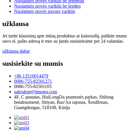
Nuolatinės srovės variklis be šepetėlių
Nuolatinės srovės variklis be šerdies
Nuolatinės srovės pavarų variklis
užklausa
Jei turite klausimų apie mūsų produktus ar kainoraštį, palikite mums
savo el. pašto adresą ir mes su jumis susisieksime per 24 valandas.
užklausa dabar
susisiekite su mumis
+86 13510014479
0086-755-82501271
0086-755-82501105
salesdept@ttmotor.com
4F, C pastatas, HuiLongDa pramonės parkas, Shilong
bendruomenė, Shiyan, Bao'An rajonas, Šendženas,
Guangdongas, 518108, Kinija