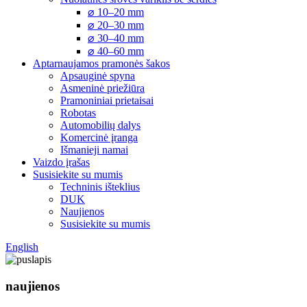
⌀ 10–20 mm
⌀ 20–30 mm
⌀ 30–40 mm
⌀ 40–60 mm
Aptarnaujamos pramonės šakos
Apsauginė spyna
Asmeninė priežiūra
Pramoniniai prietaisai
Robotas
Automobilių dalys
Komercinė įranga
Išmanieji namai
Vaizdo įrašas
Susisiekite su mumis
Techninis išteklius
DUK
Naujienos
Susisiekite su mumis
English
naujienos