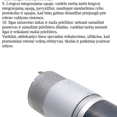
9. Lengvai integruojama sąsaja: variklis turėtų turėti lengvai
integruojamą sąsają, pavyzdžiui, naudojant standartinius ryšio
protokolus ir sąsajas, kad būtų galima sklandžiai prisijungti prie
roboto valdymo sistemos.
10. Ilgas tarnavimo laikas ir maža priežiūra: siekiant sumažinti
prastovas ir sumažinti priežiūros išlaidas, varikliai turėtų tarnauti
ilgai ir reikalauti mažai priežiūros.
Varikliai, atitinkantys šiuos specialius reikalavimus, užtikrina, kad
pramoniniai robotai veiktų efektyviai, tiksliai ir patikimai įvairiose
srityse.