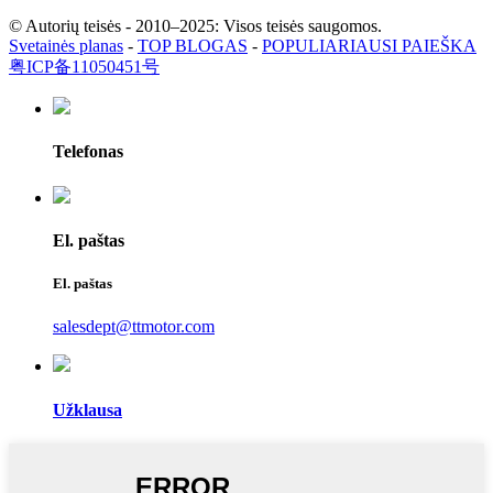
© Autorių teisės - 2010–2025: Visos teisės saugomos.
Svetainės planas
-
TOP BLOGAS
-
POPULIARIAUSI PAIEŠKA
粤ICP备11050451号
Telefonas
El. paštas
El. paštas
salesdept@ttmotor.com
Užklausa