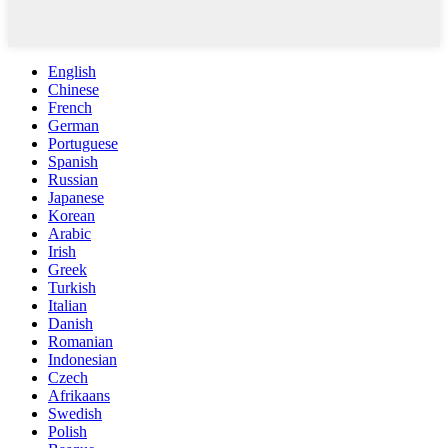
English
Chinese
French
German
Portuguese
Spanish
Russian
Japanese
Korean
Arabic
Irish
Greek
Turkish
Italian
Danish
Romanian
Indonesian
Czech
Afrikaans
Swedish
Polish