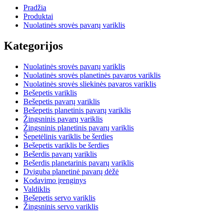
Pradžia
Produktai
Nuolatinės srovės pavarų variklis
Kategorijos
Nuolatinės srovės pavarų variklis
Nuolatinės srovės planetinės pavaros variklis
Nuolatinės srovės sliekinės pavaros variklis
Bešepetis variklis
Bešepetis pavarų variklis
Bešepetis planetinis pavarų variklis
Žingsninis pavarų variklis
Žingsninis planetinis pavarų variklis
Šepetėlinis variklis be šerdies
Bešepetis variklis be šerdies
Bešerdis pavarų variklis
Bešerdis planetarinis pavarų variklis
Dviguba planetinė pavarų dėžė
Kodavimo įrenginys
Valdiklis
Bešepetis servo variklis
Žingsninis servo variklis