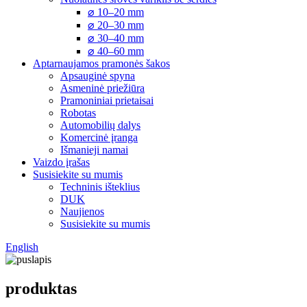
⌀ 10–20 mm
⌀ 20–30 mm
⌀ 30–40 mm
⌀ 40–60 mm
Aptarnaujamos pramonės šakos
Apsauginė spyna
Asmeninė priežiūra
Pramoniniai prietaisai
Robotas
Automobilių dalys
Komercinė įranga
Išmanieji namai
Vaizdo įrašas
Susisiekite su mumis
Techninis išteklius
DUK
Naujienos
Susisiekite su mumis
English
produktas