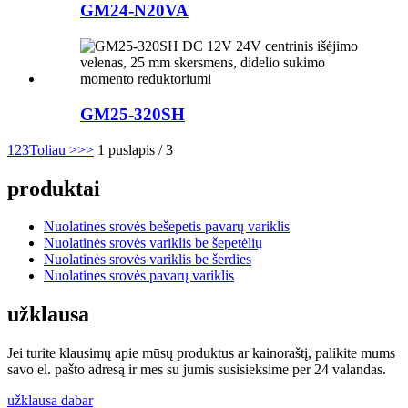
GM24-N20VA
GM25-320SH
1
2
3
Toliau >
>>
1 puslapis / 3
produktai
Nuolatinės srovės bešepetis pavarų variklis
Nuolatinės srovės variklis be šepetėlių
Nuolatinės srovės variklis be šerdies
Nuolatinės srovės pavarų variklis
užklausa
Jei turite klausimų apie mūsų produktus ar kainoraštį, palikite mums
savo el. pašto adresą ir mes su jumis susisieksime per 24 valandas.
užklausa dabar