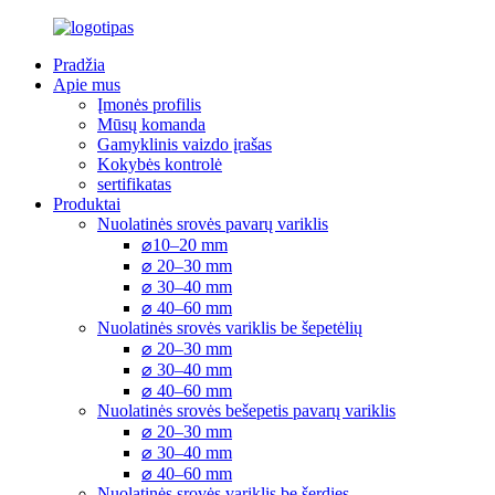
Pradžia
Apie mus
Įmonės profilis
Mūsų komanda
Gamyklinis vaizdo įrašas
Kokybės kontrolė
sertifikatas
Produktai
Nuolatinės srovės pavarų variklis
⌀10–20 mm
⌀ 20–30 mm
⌀ 30–40 mm
⌀ 40–60 mm
Nuolatinės srovės variklis be šepetėlių
⌀ 20–30 mm
⌀ 30–40 mm
⌀ 40–60 mm
Nuolatinės srovės bešepetis pavarų variklis
⌀ 20–30 mm
⌀ 30–40 mm
⌀ 40–60 mm
Nuolatinės srovės variklis be šerdies