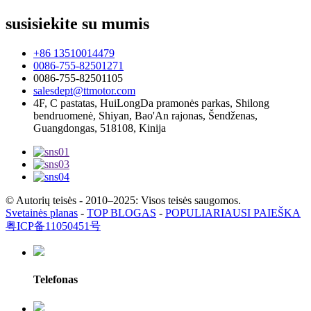
susisiekite su mumis
+86 13510014479
0086-755-82501271
0086-755-82501105
salesdept@ttmotor.com
4F, C pastatas, HuiLongDa pramonės parkas, Shilong
bendruomenė, Shiyan, Bao'An rajonas, Šendženas,
Guangdongas, 518108, Kinija
© Autorių teisės - 2010–2025: Visos teisės saugomos.
Svetainės planas
-
TOP BLOGAS
-
POPULIARIAUSI PAIEŠKA
粤ICP备11050451号
Telefonas