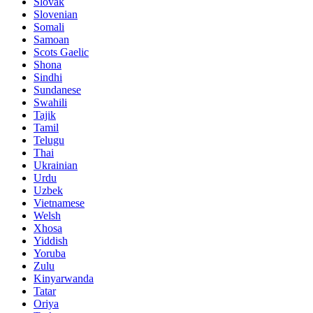
Slovak
Slovenian
Somali
Samoan
Scots Gaelic
Shona
Sindhi
Sundanese
Swahili
Tajik
Tamil
Telugu
Thai
Ukrainian
Urdu
Uzbek
Vietnamese
Welsh
Xhosa
Yiddish
Yoruba
Zulu
Kinyarwanda
Tatar
Oriya