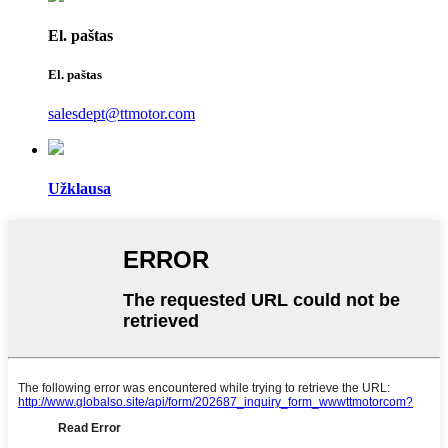
El. paštas
El. paštas
salesdept@ttmotor.com
Užklausa