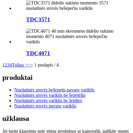
TDC3571
TDC4071
1
2
3
4
Toliau >
>>
1 puslapis / 4
produktai
Nuolatinės srovės bešepetis pavarų variklis
Nuolatinės srovės variklis be šepetėlių
Nuolatinės srovės variklis be šerdies
Nuolatinės srovės pavarų variklis
užklausa
Jei turite klausimų apie mūsų produktus ar kainoraštį, palikite mums