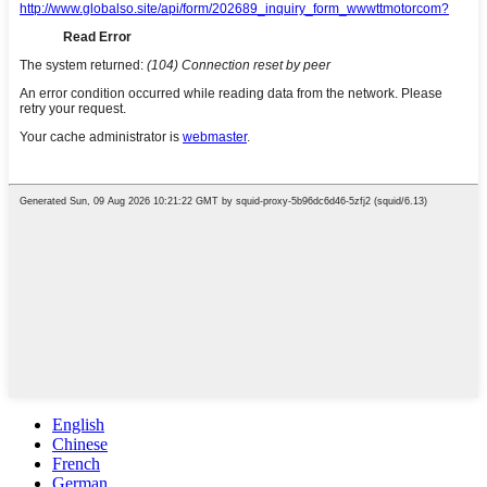
English
Chinese
French
German