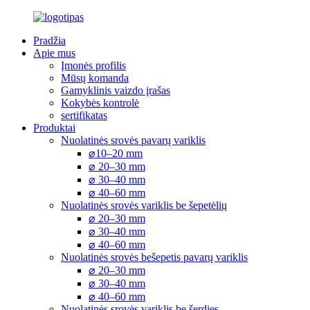
Pradžia
Apie mus
Įmonės profilis
Mūsų komanda
Gamyklinis vaizdo įrašas
Kokybės kontrolė
sertifikatas
Produktai
Nuolatinės srovės pavarų variklis
⌀10–20 mm
⌀ 20–30 mm
⌀ 30–40 mm
⌀ 40–60 mm
Nuolatinės srovės variklis be šepetėlių
⌀ 20–30 mm
⌀ 30–40 mm
⌀ 40–60 mm
Nuolatinės srovės bešepetis pavarų variklis
⌀ 20–30 mm
⌀ 30–40 mm
⌀ 40–60 mm
Nuolatinės srovės variklis be šerdies