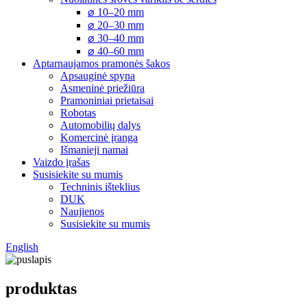
⌀ 10–20 mm
⌀ 20–30 mm
⌀ 30–40 mm
⌀ 40–60 mm
Aptarnaujamos pramonės šakos
Apsauginė spyna
Asmeninė priežiūra
Pramoniniai prietaisai
Robotas
Automobilių dalys
Komercinė įranga
Išmanieji namai
Vaizdo įrašas
Susisiekite su mumis
Techninis išteklius
DUK
Naujienos
Susisiekite su mumis
English
produktas