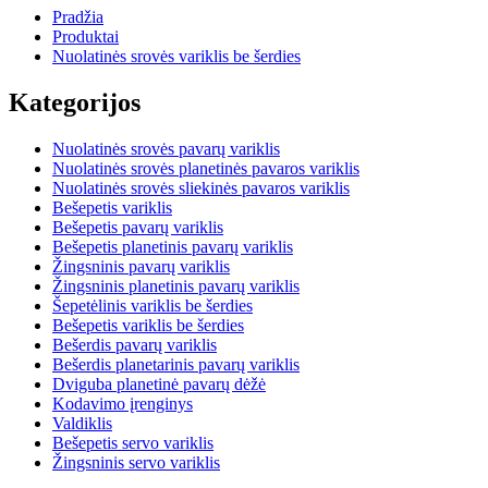
Pradžia
Produktai
Nuolatinės srovės variklis be šerdies
Kategorijos
Nuolatinės srovės pavarų variklis
Nuolatinės srovės planetinės pavaros variklis
Nuolatinės srovės sliekinės pavaros variklis
Bešepetis variklis
Bešepetis pavarų variklis
Bešepetis planetinis pavarų variklis
Žingsninis pavarų variklis
Žingsninis planetinis pavarų variklis
Šepetėlinis variklis be šerdies
Bešepetis variklis be šerdies
Bešerdis pavarų variklis
Bešerdis planetarinis pavarų variklis
Dviguba planetinė pavarų dėžė
Kodavimo įrenginys
Valdiklis
Bešepetis servo variklis
Žingsninis servo variklis