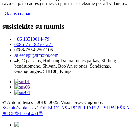
savo el. pašto adresą ir mes su jumis susisieksime per 24 valandas.
užklausa dabar
susisiekite su mumis
+86 13510014479
0086-755-82501271
0086-755-82501105
salesdept@ttmotor.com
4F, C pastatas, HuiLongDa pramonės parkas, Shilong
bendruomenė, Shiyan, Bao'An rajonas, Šendženas,
Guangdongas, 518108, Kinija
© Autorių teisės - 2010–2025: Visos teisės saugomos.
Svetainės planas
-
TOP BLOGAS
-
POPULIARIAUSI PAIEŠKA
粤ICP备11050451号