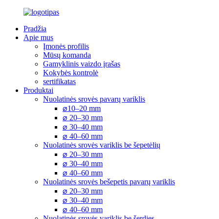
Pradžia
Apie mus
Įmonės profilis
Mūsų komanda
Gamyklinis vaizdo įrašas
Kokybės kontrolė
sertifikatas
Produktai
Nuolatinės srovės pavarų variklis
⌀10–20 mm
⌀ 20–30 mm
⌀ 30–40 mm
⌀ 40–60 mm
Nuolatinės srovės variklis be šepetėlių
⌀ 20–30 mm
⌀ 30–40 mm
⌀ 40–60 mm
Nuolatinės srovės bešepetis pavarų variklis
⌀ 20–30 mm
⌀ 30–40 mm
⌀ 40–60 mm
Nuolatinės srovės variklis be šerdies