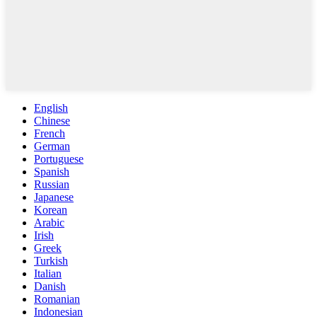
English
Chinese
French
German
Portuguese
Spanish
Russian
Japanese
Korean
Arabic
Irish
Greek
Turkish
Italian
Danish
Romanian
Indonesian