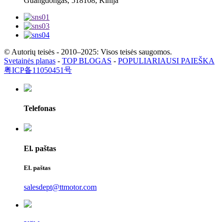
Guangdongas, 518108, Kinija
© Autorių teisės - 2010–2025: Visos teisės saugomos.
Svetainės planas
-
TOP BLOGAS
-
POPULIARIAUSI PAIEŠKA
粤ICP备11050451号
Telefonas
El. paštas
El. paštas
salesdept@ttmotor.com