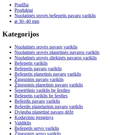
Pradžia
Produktai
Nuolatinės srovės bešepetis pavarų variklis
⌀ 30–40 mm
Kategorijos
Nuolatinės srovės pavarų variklis
Nuolatinės srovės planetinės pavaros variklis
Nuolatinės srovės sliekinės pavaros variklis
Bešepetis variklis
Bešepetis pavarų variklis
Bešepetis planetinis pavarų variklis
Žingsninis pavarų variklis
Žingsninis planetinis pavarų variklis
Šepetėlinis variklis be šerdies
Bešepetis variklis be šerdies
Bešerdis pavarų variklis
Bešerdis planetarinis pavarų variklis
Dviguba planetinė pavarų dėžė
Kodavimo įrenginys
Valdiklis
Bešepetis servo variklis
Žingsninis servo variklis