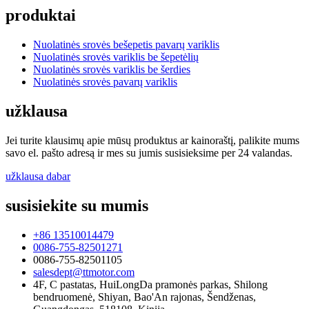
produktai
Nuolatinės srovės bešepetis pavarų variklis
Nuolatinės srovės variklis be šepetėlių
Nuolatinės srovės variklis be šerdies
Nuolatinės srovės pavarų variklis
užklausa
Jei turite klausimų apie mūsų produktus ar kainoraštį, palikite mums
savo el. pašto adresą ir mes su jumis susisieksime per 24 valandas.
užklausa dabar
susisiekite su mumis
+86 13510014479
0086-755-82501271
0086-755-82501105
salesdept@ttmotor.com
4F, C pastatas, HuiLongDa pramonės parkas, Shilong
bendruomenė, Shiyan, Bao'An rajonas, Šendženas,