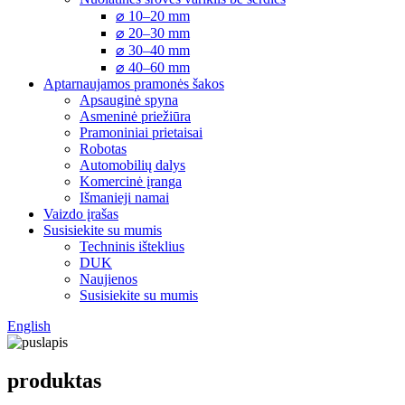
⌀ 10–20 mm
⌀ 20–30 mm
⌀ 30–40 mm
⌀ 40–60 mm
Aptarnaujamos pramonės šakos
Apsauginė spyna
Asmeninė priežiūra
Pramoniniai prietaisai
Robotas
Automobilių dalys
Komercinė įranga
Išmanieji namai
Vaizdo įrašas
Susisiekite su mumis
Techninis išteklius
DUK
Naujienos
Susisiekite su mumis
English
produktas