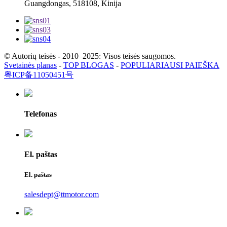
Guangdongas, 518108, Kinija
© Autorių teisės - 2010–2025: Visos teisės saugomos.
Svetainės planas
-
TOP BLOGAS
-
POPULIARIAUSI PAIEŠKA
粤ICP备11050451号
Telefonas
El. paštas
El. paštas
salesdept@ttmotor.com