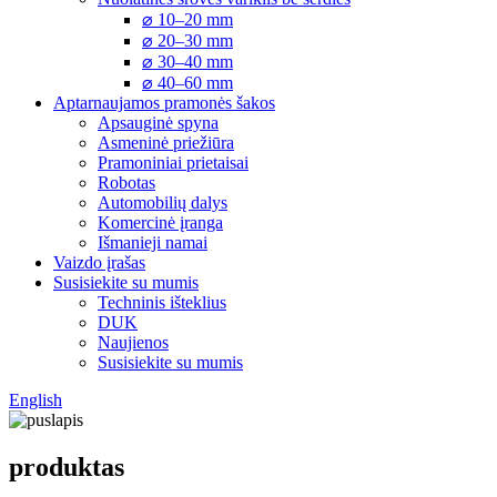
⌀ 10–20 mm
⌀ 20–30 mm
⌀ 30–40 mm
⌀ 40–60 mm
Aptarnaujamos pramonės šakos
Apsauginė spyna
Asmeninė priežiūra
Pramoniniai prietaisai
Robotas
Automobilių dalys
Komercinė įranga
Išmanieji namai
Vaizdo įrašas
Susisiekite su mumis
Techninis išteklius
DUK
Naujienos
Susisiekite su mumis
English
produktas