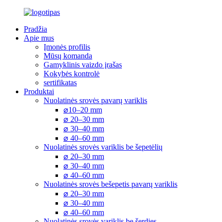
Pradžia
Apie mus
Įmonės profilis
Mūsų komanda
Gamyklinis vaizdo įrašas
Kokybės kontrolė
sertifikatas
Produktai
Nuolatinės srovės pavarų variklis
⌀10–20 mm
⌀ 20–30 mm
⌀ 30–40 mm
⌀ 40–60 mm
Nuolatinės srovės variklis be šepetėlių
⌀ 20–30 mm
⌀ 30–40 mm
⌀ 40–60 mm
Nuolatinės srovės bešepetis pavarų variklis
⌀ 20–30 mm
⌀ 30–40 mm
⌀ 40–60 mm
Nuolatinės srovės variklis be šerdies