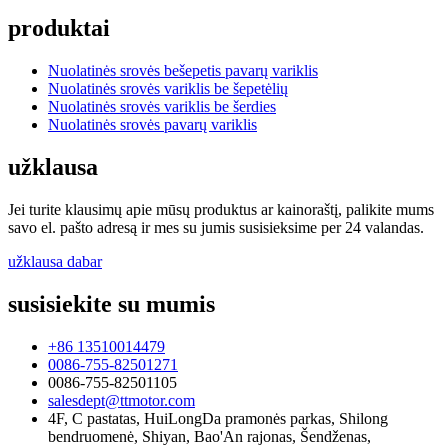
produktai
Nuolatinės srovės bešepetis pavarų variklis
Nuolatinės srovės variklis be šepetėlių
Nuolatinės srovės variklis be šerdies
Nuolatinės srovės pavarų variklis
užklausa
Jei turite klausimų apie mūsų produktus ar kainoraštį, palikite mums
savo el. pašto adresą ir mes su jumis susisieksime per 24 valandas.
užklausa dabar
susisiekite su mumis
+86 13510014479
0086-755-82501271
0086-755-82501105
salesdept@ttmotor.com
4F, C pastatas, HuiLongDa pramonės parkas, Shilong
bendruomenė, Shiyan, Bao'An rajonas, Šendženas,