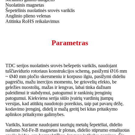
Nuolatinis magnetas
Šepetėlinis nuolatinės srovės variklis
Anglinio plieno velenas
Atitinka RoHS reikalavimus
Parametras
TDC serijos nuolatinės srovės bešepetis variklis, naudojant
tuščiavidurio rotoriaus konstrukcijos schemą, pasižymi Ø16 mm
~ Ø40 mm pločio skersmeniu ir korpuso ilgiu, pasižymi dideliu
pagreičiu, mažu inercijos momentu, be griovelių efekto, be
geležies nuostolių, mažas ir lengvas, labai tinka dažnam
paleidimui ir stabdymui, patogumui ir rankinių įrenginių
patogumui. Kiekviena serija siūlo įvairių vardinių įtampų
versijas, kad atitiktų naudotojo poreikius, taip pat pavarų dėžę,
kodavimo įrenginį, didelį ir mažą greitį bei kitas pritaikymo
aplinkos pritaikymo galimybes.
Variklis, kuriame naudojami tauriųjų metalų šepetėliai, didelio
našumo Nd-Fe-B magnetas ir plonas, didelio stiprumo emaliuotas