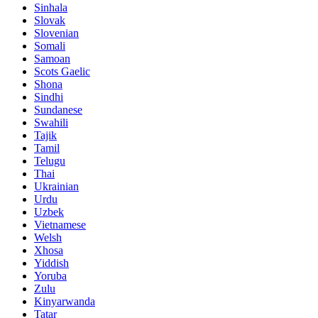
Sinhala
Slovak
Slovenian
Somali
Samoan
Scots Gaelic
Shona
Sindhi
Sundanese
Swahili
Tajik
Tamil
Telugu
Thai
Ukrainian
Urdu
Uzbek
Vietnamese
Welsh
Xhosa
Yiddish
Yoruba
Zulu
Kinyarwanda
Tatar