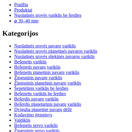
Pradžia
Produktai
Nuolatinės srovės variklis be šerdies
⌀ 30–40 mm
Kategorijos
Nuolatinės srovės pavarų variklis
Nuolatinės srovės planetinės pavaros variklis
Nuolatinės srovės sliekinės pavaros variklis
Bešepetis variklis
Bešepetis pavarų variklis
Bešepetis planetinis pavarų variklis
Žingsninis pavarų variklis
Žingsninis planetinis pavarų variklis
Šepetėlinis variklis be šerdies
Bešepetis variklis be šerdies
Bešerdis pavarų variklis
Bešerdis planetarinis pavarų variklis
Dviguba planetinė pavarų dėžė
Kodavimo įrenginys
Valdiklis
Bešepetis servo variklis
Žingsninis servo variklis