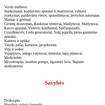
Verslo mašinos:
Bankomatai, kopijavimo aparatai ir skaitytuvai, valiutos
tvarkymas, pardavimo vietos, spausdintuvai, prekybos automatai.
Maistas ir gėrimai:
Gėrimų dozavimas, Rankiniai trintuvai, Maišytuvai, Maišytuvai,
Kavos aparatai, Virtuvės kombainai, Sulčiaspaudės,
Gruzdintuvės, Ledo generatoriai, Sojų pupelių pieno gaminimo
aparatai.
Kamera ir optika:
Vaizdo įrašai, kameros, projektoriai.
Veja ir sodas:
Vejapjovės, sniego valytuvai, trimeriai, lapų pūstuvai.
Medicininis
Mezoterapija, insulino pompa, ligoninės lova, šlapimo
analizatorius
Savybės
Dvikryptis
Metalinis galinis dangtelis