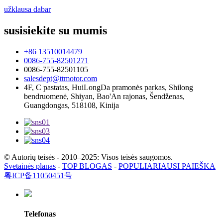
užklausa dabar
susisiekite su mumis
+86 13510014479
0086-755-82501271
0086-755-82501105
salesdept@ttmotor.com
4F, C pastatas, HuiLongDa pramonės parkas, Shilong
bendruomenė, Shiyan, Bao'An rajonas, Šendženas,
Guangdongas, 518108, Kinija
© Autorių teisės - 2010–2025: Visos teisės saugomos.
Svetainės planas
-
TOP BLOGAS
-
POPULIARIAUSI PAIEŠKA
粤ICP备11050451号
Telefonas