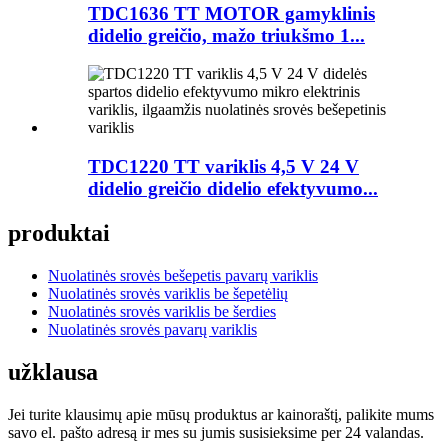
TDC1636 TT MOTOR gamyklinis
didelio greičio, mažo triukšmo 1...
TDC1220 TT variklis 4,5 V 24 V
didelio greičio didelio efektyvumo...
produktai
Nuolatinės srovės bešepetis pavarų variklis
Nuolatinės srovės variklis be šepetėlių
Nuolatinės srovės variklis be šerdies
Nuolatinės srovės pavarų variklis
užklausa
Jei turite klausimų apie mūsų produktus ar kainoraštį, palikite mums
savo el. pašto adresą ir mes su jumis susisieksime per 24 valandas.