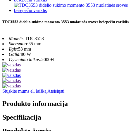
TDC3553 didelio sukimo momento 3553 nuolatinės srovės bešepečiu variklis
Modelis:
TDC3553
Skersmuo:
35 mm
Ilgis:
53 mm
Galia:
80 W
Gyvenimo laikas:
2000H
Siųskite mums el. laišką
Atsisiųsti
Produkto informacija
Specifikacija
Produkto žymės