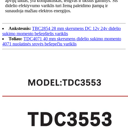
apvijų laidas, yra kompaktiškas, lengvas ir tikslus gaminys. Šis
didelio efektyvumo variklis turi žemą paleidimo įtampą ir
sunaudoja mažiau elektros energijos.
Ankstesnis:
TBC2854 28 mm skersmens DC 12v 24v didelio
sukimo momento bešepštelis variklis
Toliau:
TDC4071 40 mm skersmens didelio sukimo momento
4071 nuolatinės srovės bešepečiu variklis