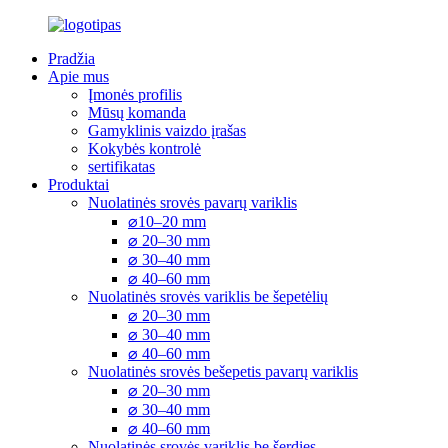
Pradžia
Apie mus
Įmonės profilis
Mūsų komanda
Gamyklinis vaizdo įrašas
Kokybės kontrolė
sertifikatas
Produktai
Nuolatinės srovės pavarų variklis
⌀10–20 mm
⌀ 20–30 mm
⌀ 30–40 mm
⌀ 40–60 mm
Nuolatinės srovės variklis be šepetėlių
⌀ 20–30 mm
⌀ 30–40 mm
⌀ 40–60 mm
Nuolatinės srovės bešepetis pavarų variklis
⌀ 20–30 mm
⌀ 30–40 mm
⌀ 40–60 mm
Nuolatinės srovės variklis be šerdies