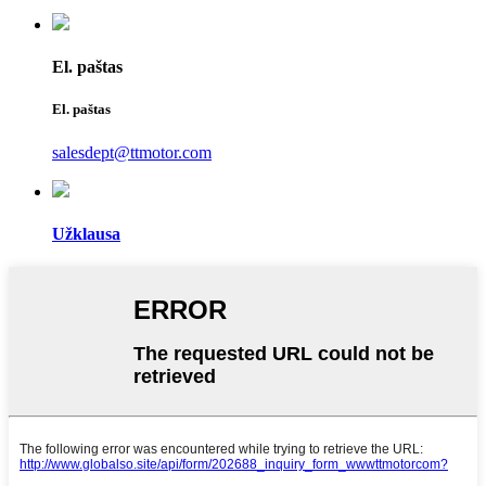
El. paštas
El. paštas
salesdept@ttmotor.com
Užklausa